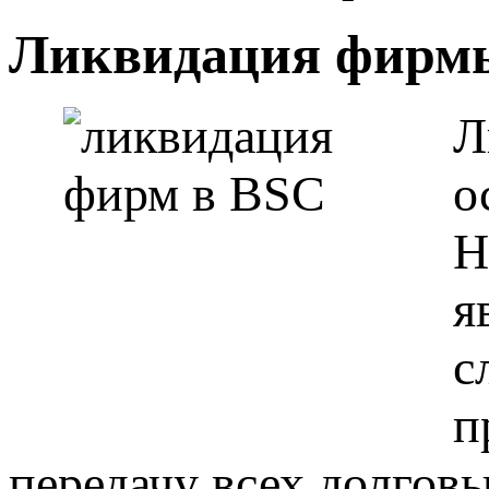
Ликвидация фирмы
Л
о
Н
я
с
п
передачу всех долговы