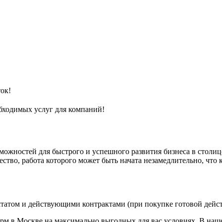
ок!
бходимых услуг для компаний!
можностей для быстрого и успешного развития бизнеса в столи
тво, работа которого может быть начата незамедлительно, что 
татом и действующими контрактами (при покупке готовой дейс
рм в Москве на максимально выгодных для вас условиях. В наш