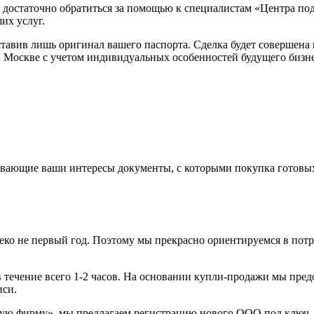
м достаточно обратиться за помощью к специалистам «Центра п
их услуг.
вив лишь оригинал вашего паспорта. Сделка будет совершена в 
 Москве с учетом индивидуальных особенностей будущего бизне
вающие ваши интересы документы, с которыми покупка готовых
еко не первый год. Поэтому мы прекрасно ориентируемся в пот
в течение всего 1-2 часов. На основании купли-продажи мы пре
иси.
овую фирму», мы предлагаем регистрацию нового ООО под ключ, 