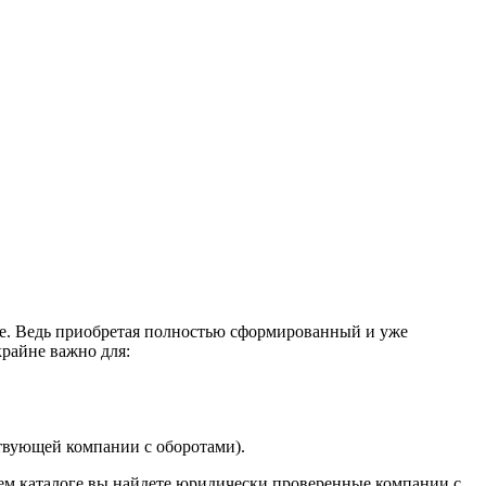
це. Ведь приобретая полностью сформированный и уже
крайне важно для:
твующей компании с оборотами).
ем каталоге вы найдете юридически проверенные компании с