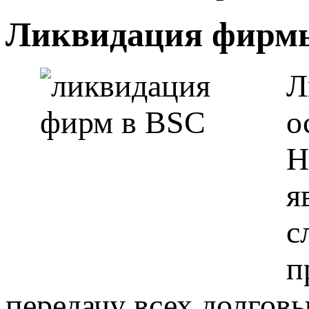
Ликвидация фирмы
Л
о
Н
я
с
п
передачу всех долговы